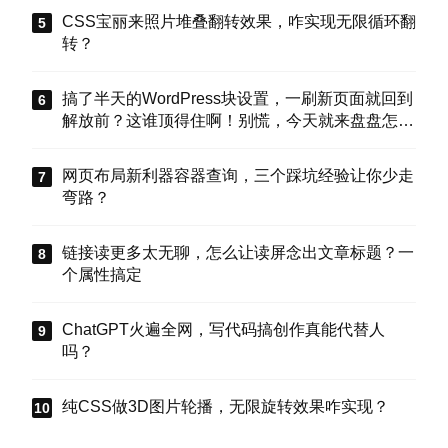
CSS宝丽来照片堆叠翻转效果，咋实现无限循环翻
转？
搞了半天的WordPress块设置，一刷新页面就回到
解放前？这谁顶得住啊！别慌，今天就来盘盘怎么
把这些选项值真正存到块属性里，让设置不再“翻
车”。
网页布局新利器容器查询，三个踩坑经验让你少走
弯路？
链接读更多太无聊，怎么让读屏念出文章标题？一
个属性搞定
ChatGPT火遍全网，写代码搞创作真能代替人
吗？
纯CSS做3D图片轮播，无限旋转效果咋实现？