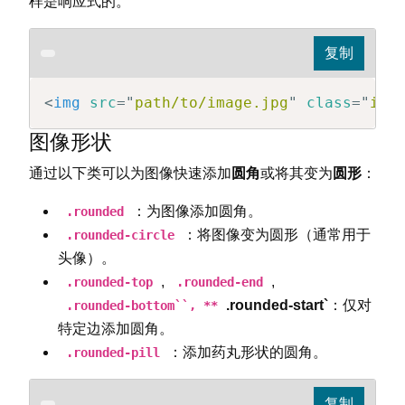
样是响应式的。
<
img
src
=
"
path/to/image.jpg
"
class
=
"
img
图像形状
通过以下类可以为图像快速添加
圆角
或将其变为
圆形
：
：为图像添加圆角。
.rounded
：将图像变为圆形（通常用于
.rounded-circle
头像）。
,
,
.rounded-top
.rounded-end
.rounded-start`
：仅对
.rounded-bottom``, **
特定边添加圆角。
：添加药丸形状的圆角。
.rounded-pill