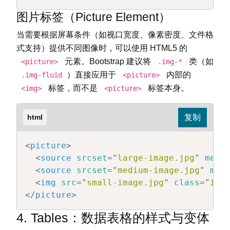
图片标签（Picture Element）
当需要根据屏幕条件（如视口宽度、像素密度、文件格
式支持）提供不同图像时，可以使用 HTML5 的
元素。Bootstrap 建议将
类（如
<picture>
.img-*
）直接应用于
内部的
.img-fluid
<picture>
标签，而不是
标签本身。
<img>
<picture>
html
<
picture
>
<
source
srcset
=
"
large-image.jpg
"
medi
<
source
srcset
=
"
medium-image.jpg
"
med
<
img
src
=
"
small-image.jpg
"
class
=
"
img
</
picture
>
4. Tables：数据表格的样式与变体