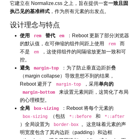
它建立在 Normalize.css 之上，旨在提供一套
一致且固
执己见的基准样式
，作为所有元素的出发点。
设计理念与特点
使用
替代
：Reboot 更新了部分浏览器
rem
em
的默认值，在可伸缩的组件间距上使用
而
rem
不是
，这使得组件的间隔缩放更加一致和可
em
控。
避免
：为了防止垂直边距折叠
margin-top
（margin collapse）导致意想不到的结果，
Reboot 避开了
，采用
单向的
margin-top
来设置元素间距，这简化了布局
margin-bottom
的心理模型。
全局
：Reboot 将每个元素的
box-sizing
（包括
和
box-sizing
*::before
*::after
）全局设置为
。这意味着元素的声
border-box
明宽度包含了其内边距（padding）和边框