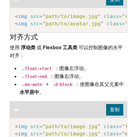
<
img
src
=
"
path/to/image.jpg
"
class
=
"
rou
<
img
src
=
"
path/to/avatar.jpg
"
class
=
"
ro
对齐方式
使用
浮动类
或
Flexbox 工具类
可以控制图像的水平
对齐：
：图像左浮动。
.float-start
：图像右浮动。
.float-end
+
：使图像在其父元素中
.mx-auto
.d-block
水平居中
。
<
img
src
=
"
path/to/image.jpg
"
class
=
"
flo
<
img
src
=
"
path/to/image.jpg
"
class
=
"
mx-