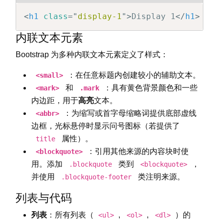
<
h1
class
=
"
display-1
"
>
Display 1
</
h1
>
内联文本元素
Bootstrap 为多种内联文本元素定义了样式：
：在任意标题内创建较小的辅助文本。
<small>
和
：具有黄色背景颜色和一些
<mark>
.mark
内边距，用于
高亮
文本。
：为缩写或首字母缩略词提供底部虚线
<abbr>
边框，光标悬停时显示问号图标（若提供了
属性）。
title
：引用其他来源的内容块时使
<blockquote>
用。添加
类到
，
.blockquote
<blockquote>
并使用
类注明来源。
.blockquote-footer
列表与代码
列表
：所有列表（
,
,
）的
<ul>
<ol>
<dl>