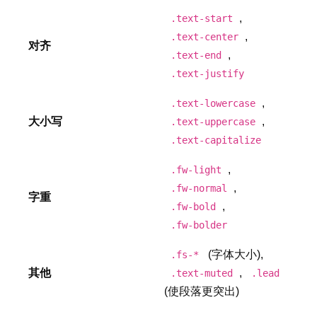
,
.text-start
,
.text-center
对齐
,
.text-end
.text-justify
,
.text-lowercase
大小写
,
.text-uppercase
.text-capitalize
,
.fw-light
,
.fw-normal
字重
,
.fw-bold
.fw-bolder
(字体大小),
.fs-*
其他
,
.text-muted
.lead
(使段落更突出)