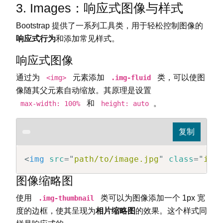
3. Images：响应式图像与样式
Bootstrap 提供了一系列工具类，用于轻松控制图像的
响应式行为
和添加常见样式。
响应式图像
通过为
元素添加
类，可以使图
<img>
.img-fluid
像随其父元素自动缩放。其原理是设置
和
。
max-width: 100%
height: auto
<
img
src
=
"
path/to/image.jpg
"
class
=
"
img
图像缩略图
使用
类可以为图像添加一个 1px 宽
.img-thumbnail
度的边框，使其呈现为
相片缩略图
的效果。这个样式同