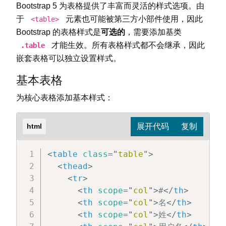
Bootstrap 5 为表格提供了丰富而灵活的样式选项。由
于
元素也可能被第三方小部件使用，因此
<table>
Bootstrap 的表格样式是
可选的
，需要添加基类
才能生效。所有表格样式都不会继承，因此
.table
嵌套表格可以独立设置样式。
基本表格
为核心表格添加基本样式：
html
<
table
class
=
"
table
"
>
<
thead
>
<
tr
>
<
th
scope
=
"
col
"
>
#
</
th
>
<
th
scope
=
"
col
"
>
名
</
th
>
<
th
scope
=
"
col
"
>
姓
</
th
>