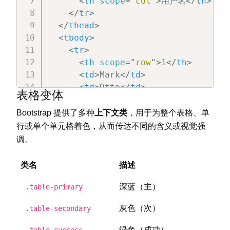
<
th
scope
=
"
col
"
>
用户名
</
th
>
</
tr
>
</
thead
>
<
tbody
>
<
tr
>
<
th
scope
=
"
row
"
>
1
</
th
>
<
td
>
Mark
</
td
>
<
td
>
Otto
</
td
>
表格变体
<
td
>
@mdo
</
td
>
</
tr
>
Bootstrap 提供了多种
上下文类
，用于为整个表格、单
<
tr
>
行或单个单元格着色，从而传达不同的含义或视觉强
<
th
scope
=
"
row
"
>
2
</
th
>
调。
<
td
>
Jacob
</
td
>
<
td
>
Thornton
</
td
>
类名
描述
<
td
>
@fat
</
td
>
</
tr
>
深蓝（主）
.table-primary
</
tbody
>
灰色（次）
.table-secondary
</
table
>
绿色（成功）
.table-success