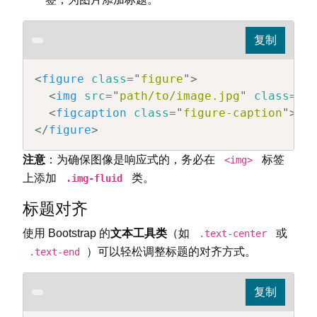
<
figure
class
=
"
figure
"
>
<
img
src
=
"
path/to/image.jpg
"
class
=
"
f
<
figcaption
class
=
"
figure-caption
"
>
这
</
figure
>
注意
：为确保图像是响应式的，务必在
标签
<img>
上添加
类。
.img-fluid
标题对齐
使用 Bootstrap 的
文本工具类
（如
或
.text-center
）可以轻松调整标题的对齐方式。
.text-end