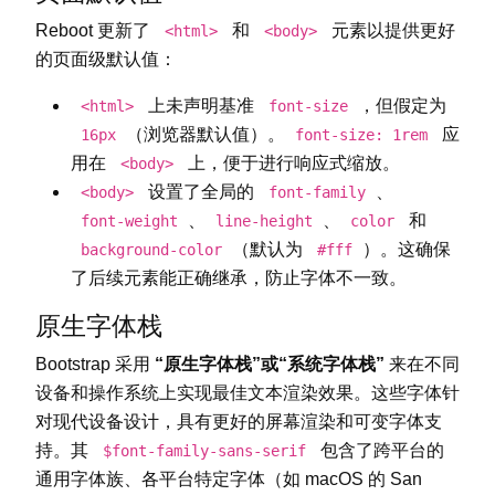
Reboot 更新了
和
元素以提供更好
<html>
<body>
的页面级默认值：
上未声明基准
，但假定为
<html>
font-size
（浏览器默认值）。
应
16px
font-size: 1rem
用在
上，便于进行响应式缩放。
<body>
设置了全局的
、
<body>
font-family
、
、
和
font-weight
line-height
color
（默认为
）。这确保
background-color
#fff
了后续元素能正确继承，防止字体不一致。
原生字体栈
Bootstrap 采用
“原生字体栈”或“系统字体栈”
来在不同
设备和操作系统上实现最佳文本渲染效果。这些字体针
对现代设备设计，具有更好的屏幕渲染和可变字体支
持。其
包含了跨平台的
$font-family-sans-serif
通用字体族、各平台特定字体（如 macOS 的 San